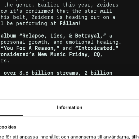
n the genre. Earlier this year, Zeiders
now it’s confirmed that the star will
his belt, Zeiders is heading out on a
ll be performing at
Fållan
!
 album “Relapse, Lies, & Betrayal,”
a
 personal growth, and emotional healing.
 “You For A Reason,”
and
“Intoxicated.”
Considered’s New Music Friday
,
CQ
,
ers.
ed
over 3.6 billion streams
,
2 billion
ly listeners on Spotify
. In
2024
, he won
Video of the Year
, earned
two PEOPLE’s
 the
star-studded
Twisters
soundtrack
,
e
RIAA Double Platinum-certified single
he
second most-played song on U.S.
Information
ers back to Sweden and Stockholm!
cookies
e för att anpassa innehållet och annonserna till användarna, tillh