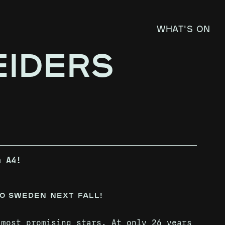
What's on
EIDERS
n A4!
o Sweden next fall!
 most promising stars. At only 26 years